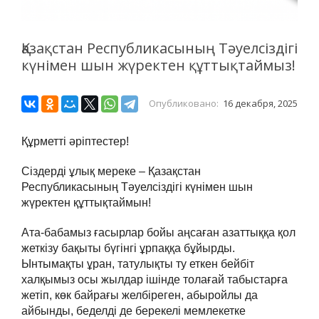
Қазақстан Республикасының Тәуелсіздігі
күнімен шын жүректен құттықтаймыз!
Опубликовано:
16 декабря, 2025
Құрметті әріптестер!
Сіздерді ұлық мереке – Қазақстан
Республикасының Тәуелсіздігі күнімен шын
жүректен құттықтаймын!
Ата-бабамыз ғасырлар бойы аңсаған азаттыққа қол
жеткізу бақыты бүгінгі ұрпаққа бұйырды.
Ынтымақты ұран, татулықты ту еткен бейбіт
халқымыз осы жылдар ішінде толағай табыстарға
жетіп, көк байрағы желбіреген, абыройлы да
айбынды, беделді де берекелі мемлекетке