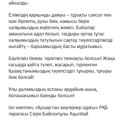
айналды.
Еліміздің қарқынды дамуы – тұрақты саясат пен
ішкі бірліктің, рухы биік, намысы берік
халқымыздың еңбегінің жемісі. Бабалар
аманатына адал болып, тағдыры ортақ тұтас
халқымыздың татулығын сақтау, тәуелсіздігімізді
нығайту – баршамыздың басты мұратымыз.
Бірлігіміз бекем, тірлігіміз тиянақты болсын! Жаңа
ғасырда қайта түлеп, жасарып, түрленген
Қазақстанымыздың тәуелсіздігі тұғырлы, тұғыры
биік болғай!
Ұлы даламыздың аспаны әрдайым ашық,
болашағымыз баянды болсын!
Ізгі ниетпен, «Қазақстан заңгерлер одағы» РҚБ
төрағасы Серік Байсеитұлы Ақылбай