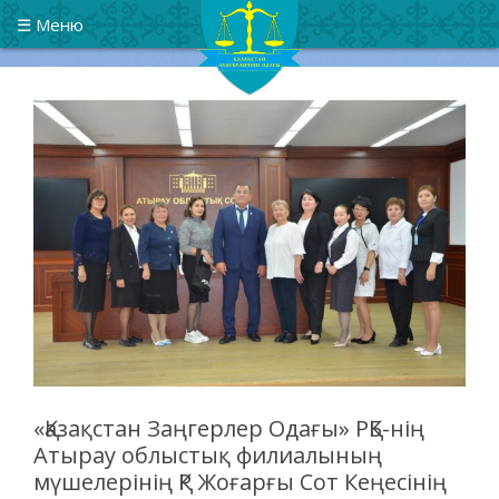
Казахстанский союз юристов
Республиканское общественное объединение
☰ Меню
«Қазақстан Заңгерлер Одағы» РҚБ-нің
Атырау облыстық филиалының
мүшелерінің ҚР Жоғарғы Сот Кеңесінің