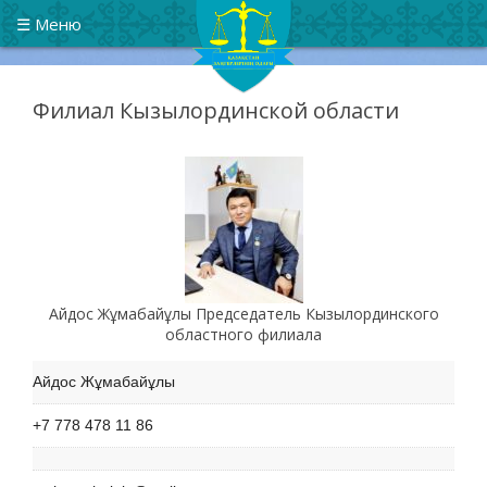
Казахстанский союз юристов
Республиканское общественное объединение
☰ Меню
Филиал Кызылординской области
Айдос Жұмабайұлы Председатель Кызылординского
областного филиала
Айдос Жұмабайұлы
+7 778 478 11 86